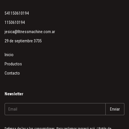
541150610194
1150610194
jesica@fitnessmachine.com.ar
29 de septiembre 3735
Inicio
Productos
Contacto
Newsletter
Defensa de las y los consumidores. Para reclamos
ingresá acá.
/
Botón de