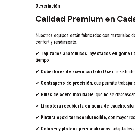
Descripción
Calidad Premium en Cada
Nuestros equipos están fabricados con materiales de
confort y rendimiento.
✔
Tapizados anatómicos inyectados en goma lí
tiempo.
✔
Cobertores de acero cortado láser
, resistent
✔
Contrapeso de precisión
, que permite trabajar c
✔
Guías de acero inoxidable
, que no se descascara
✔
Lingotera recubierta en goma de caucho
, sil
✔
Pintura epoxi termoendurecible
, con mayor resi
✔
Colores y ploteos personalizados
, adaptados a