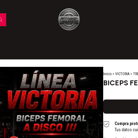
Inicio
>
VICTORIA
>
TR
BICEPS F
Compra prot
Tus datos cu