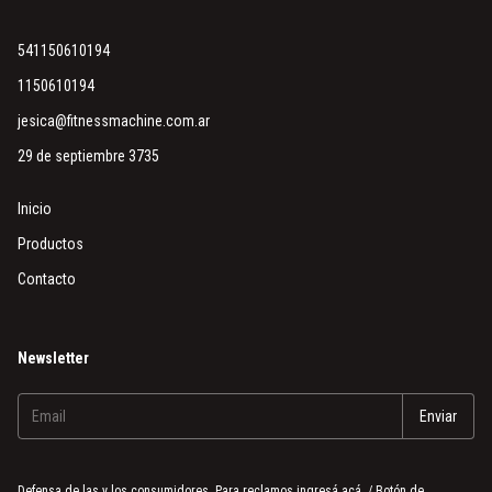
541150610194
1150610194
jesica@fitnessmachine.com.ar
29 de septiembre 3735
Inicio
Productos
Contacto
Newsletter
Defensa de las y los consumidores. Para reclamos
ingresá acá.
/
Botón de