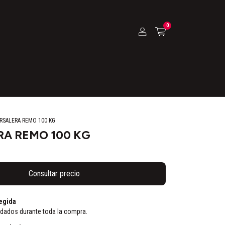
0
RSALERA REMO 100 KG
A REMO 100 KG
egida
idados durante toda la compra.