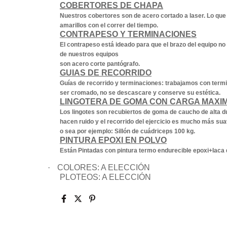
COBERTORES DE CHAPA
Nuestros cobertores son de acero cortado a laser. Lo que
amarillos con el correr del tiempo.
CONTRAPESO Y TERMINACIONES
El contrapeso está ideado para que el brazo del equipo no i
de nuestros equipos
son acero corte pantógrafo.
GUIAS DE RECORRIDO
Guías de recorrido y terminaciones: trabajamos con termi
ser cromado, no se descascare y conserve su estética.
LINGOTERA DE GOMA CON CARGA MAXI
Los lingotes son recubiertos de goma de caucho de alta dur
hacen ruido y el recorrido del ejercicio es mucho más 
o sea por ejemplo: Sillón de cuádriceps 100 kg.
PINTURA EPOXI EN POLVO
Están Pintadas con pintura termo endurecible epoxi+laca qu
·
COLORES: A ELECCI
Ó
N
PLOTEOS: A ELECCI
Ó
N