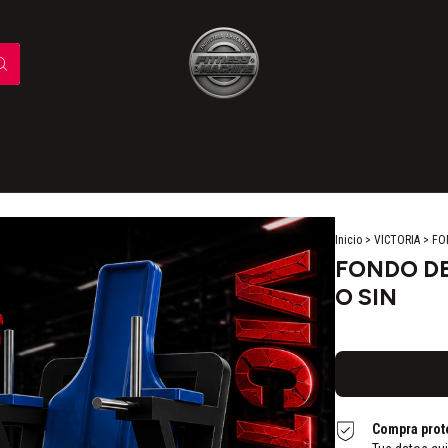
Inicio
>
VICTORIA
>
FO
FONDO DE
O SIN
Compra prot