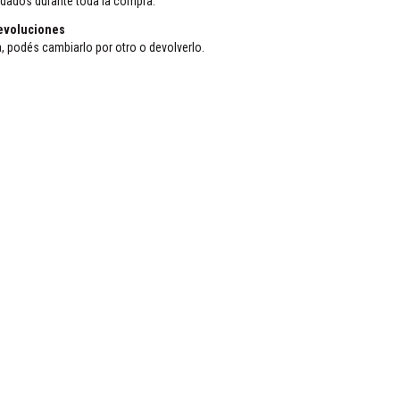
idados durante toda la compra.
evoluciones
a, podés cambiarlo por otro o devolverlo.