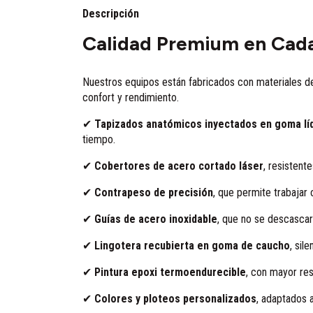
Descripción
Calidad Premium en Cada
Nuestros equipos están fabricados con materiales de
confort y rendimiento.
✔
Tapizados anatómicos inyectados en goma lí
tiempo.
✔
Cobertores de acero cortado láser
, resistent
✔
Contrapeso de precisión
, que permite trabajar c
✔
Guías de acero inoxidable
, que no se descascara
✔
Lingotera recubierta en goma de caucho
, sil
✔
Pintura epoxi termoendurecible
, con mayor resi
✔
Colores y ploteos personalizados
, adaptados a