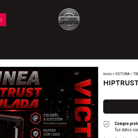
Inicio
>
VICTORIA
>
TR
HIPTRUST
Compra prot
Tus datos cu