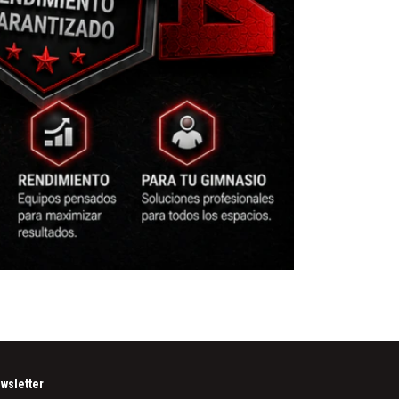
PANTORRILLERA PA
wsletter