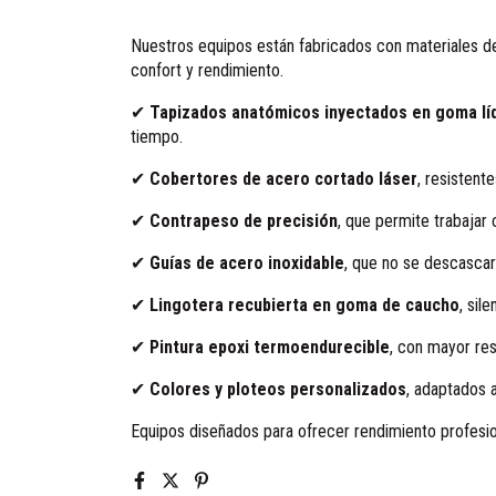
Nuestros equipos están fabricados con materiales de
confort y rendimiento.
✔
Tapizados anatómicos inyectados en goma lí
tiempo.
✔
Cobertores de acero cortado láser
, resistent
✔
Contrapeso de precisión
, que permite trabajar c
✔
Guías de acero inoxidable
, que no se descascara
✔
Lingotera recubierta en goma de caucho
, sil
✔
Pintura epoxi termoendurecible
, con mayor resi
✔
Colores y ploteos personalizados
, adaptados a
Equipos diseñados para ofrecer rendimiento profesion