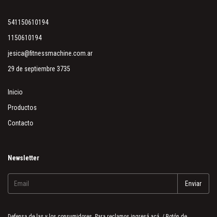
541150610194
1150610194
jesica@fitnessmachine.com.ar
29 de septiembre 3735
Inicio
Productos
Contacto
Newsletter
Defensa de las y los consumidores. Para reclamos
ingresá acá.
/
Botón de